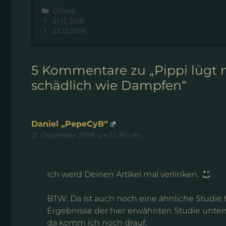
Kategorien
Glosse
21.12.2018
22.12.2018
5 Kommentare zu „Pippi lügt 
schädlich wie Dampfen“
Daniel „PepeCyB“
21. Dezember 2018 um 15:30 Uhr
Ich werd Deinen Artikel mal verlinken.
BTW: Da ist auch noch eine ähnliche Studie
Ergebnisse der hier erwähnten Studie unterst
da komm ich noch drauf.