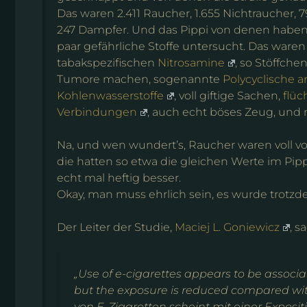
Das waren 2.411 Raucher, 1.655 Nichtraucher, 
247 Dampfer. Und das Pippi von denen haben d
paar gefährliche Stoffe untersucht. Das waren
tabakspezifischen
Nitrosamine
, so Stöffchen
Tumore machen, sogenannte
Polycyclische 
Kohlenwasserstoffe
, voll giftige Sachen,
flüc
Verbindungen
, auch echt böses Zeug, und 
Na, und wen wundert’s, Raucher waren voll vo
die hatten so etwa die gleichen Werte im Pip
echt mal heftig besser.
Okay, man muss ehrlich sein, es wurde trotz
Der Leiter der Studie,
Maciej L. Goniewicz
, s
„Use of e-cigarettes appears to be associ
but the exposure is reduced compared wit
von E-Zigaretten scheint mit einer Expos