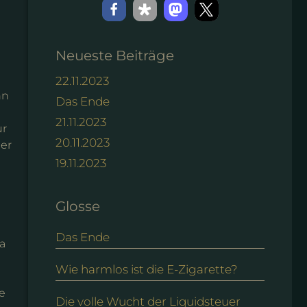
Neueste Beiträge
22.11.2023
nn
Das Ende
21.11.2023
ur
20.11.2023
uer
19.11.2023
Glosse
Das Ende
da
Wie harmlos ist die E-Zigarette?
e
Die volle Wucht der Liquidsteuer