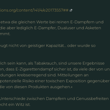
ations.org/content/141/4/e20173557##
in etwa die gleichen Werte bei reinen E-Dampfern und
die aber lediglich E-Dampfer, Dualuser und Asketen
lemmt.
eugt nicht von geistiger Kapazität… oder wurde so
ch sein kann, als Tabakrauch, sind unsere Ergebnisse
en, dass E-Zigarettendampf sicher ist, da viele der von un
indungen krebserregend sind. Mitteilungen an
potenzielle Risiko einer toxischen Exposition gegenüber
die von diesen Produkten ausgehen.«
en Unterschiede zwischen Dampfern und Genussbefreiten
ht ein Witz ist.