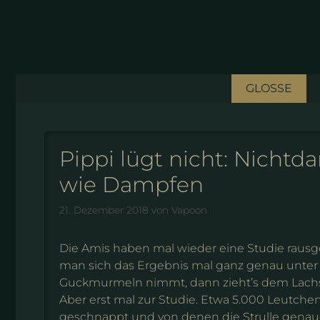
Zum
Inhalt
springen
GLOSSE
Pippi lügt nicht: Nichtd
wie Dampfen
21. Dezember 2018
von
Vapoon
Die Amis haben mal wieder eine Studie rau
man sich das Ergebnis mal ganz genau unter
Guckmurmeln nimmt, dann zieht’s dem Lachs
Aber erst mal zur Studie. Etwa 5.000 Leutche
geschnappt und von denen die Strulle genau