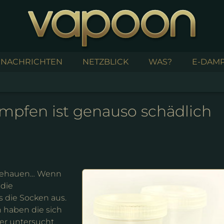
NACHRICHTEN
NETZBLICK
WAS?
E-DAMP
ampfen ist genauso schädlich
sgehauen… Wenn
 die
 die Socken aus.
n haben die sich
er untersucht.