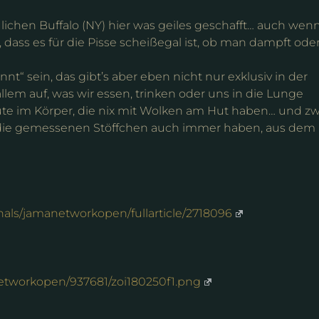
ichen Buffalo (NY) hier was geiles geschafft… auch wen
 dass es für die Pisse scheißegal ist, ob man dampft ode
 sein, das gibt’s aber eben nicht nur exklusiv in der
lem auf, was wir essen, trinken oder uns in die Lunge
te im Körper, die nix mit Wolken am Hut haben… und z
 die gemessenen Stöffchen auch immer haben, aus dem
nals/jamanetworkopen/fullarticle/2718096
networkopen/937681/zoi180250f1.png