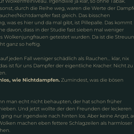
f Wolkenfreiniveau. Irgendwie ja klar, so ohne Tabak.
sonst, durch die Reihe weg, waren die Werte der Dampf
aucher/Nichtdampfer fast gleich. Das bisschen
, was es hier und da mal gibt, ist Pillepalle. Das kommt
ine davon, dass in der Studie fast sieben mal weniger
s Wolkenjungfrauen getestet wurden. Da ist die Streuu
ht ganz so heftig.
auf jeden Fall weniger schädlich als Rauchen… klar, nix
 das ist für uns Dampfer der eigentliche Kracher: Nicht zu
en.
mlos, wie Nichtdampfen.
Zumindest, was die bösen
ann man echt nicht behaupten, der hat schon früher
hieben. Und jetzt wollte der den Freunden der leckeren
ging nur irgendwie nach hinten los. Aber keine Angst, a
e Wolken machen eben fettere Schlagzeilen als harmloser
ehen.