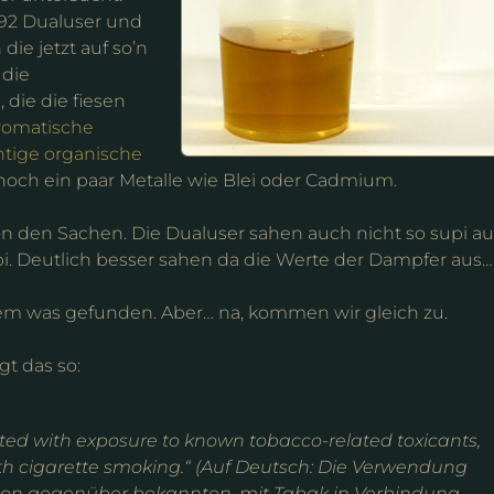
792 Dualuser und
ie jetzt auf so’n
 die
, die die fiesen
aromatische
htige organische
noch ein paar Metalle wie Blei oder Cadmium.
n den Sachen. Die Dualuser sahen auch nicht so supi au
pi. Deutlich besser sahen da die Werte der Dampfer aus…
dem was gefunden. Aber… na, kommen wir gleich zu.
agt das so:
ated with exposure to known tobacco-related toxicants,
h cigarette smoking.“ (Auf Deutsch: Die Verwendung
ition gegenüber bekannten, mit Tabak in Verbindung