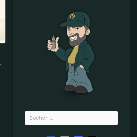
s,
Suchen
nach: