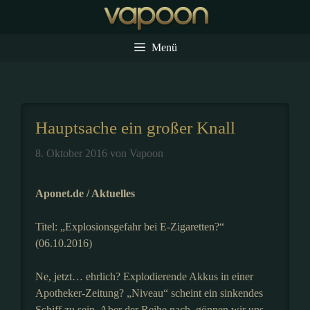
Zum
Inhalt
springen
Menü
Hauptsache ein großer Knall
8. Oktober 2016
von
Vapoon
Aponet.de / Aktuelles
Titel: „Explosionsgefahr bei E-Zigaretten?“
(06.10.2016)
Ne, jetzt… ehrlich? Explodierende Akkus in einer
Apotheker-Zeitung? „Niveau“ scheint ein sinkendes
Schiff zu sein. Aber der Reihe nach, gönnen wir uns