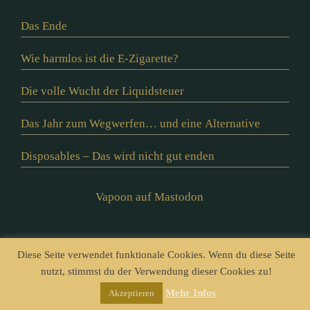
Das Ende
Wie harmlos ist die E-Zigarette?
Die volle Wucht der Liquidsteuer
Das Jahr zum Wegwerfen… und eine Alternative
Disposables – Das wird nicht gut enden
Vapoon auf Mastodon
© vapoon seit 2016 |
Datenschutz
|
Impressum
Diese Seite verwendet funktionale Cookies. Wenn du diese Seite
nutzt, stimmst du der Verwendung dieser Cookies zu!
Mehr Infos
Akzeptieren