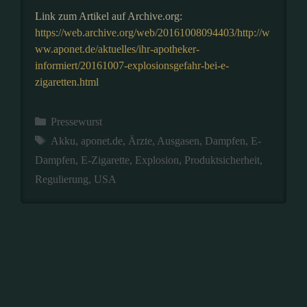
Link zum Artikel auf Archive.org:
https://web.archive.org/web/20161008094403/http://w
ww.aponet.de/aktuelles/ihr-apotheker-
informiert/20161007-explosionsgefahr-bei-e-
zigaretten.html
Kategorien
Pressewurst
Schlagwörter
Akku
,
aponet.de
,
Ärzte
,
Ausgasen
,
Dampfen
,
E-
Dampfen
,
E-Zigarette
,
Explosion
,
Produktsicherheit
,
Regulierung
,
USA