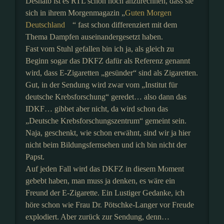
Deshalb ist es RTL schon hoch anzurechnen, dass sie
sich in ihrem Morgenmagazin „
Guten Morgen
Deutschland
“ fast schon differenziert mit dem
Thema Dampfen auseinandergesetzt haben.
Fast vom Stuhl gefallen bin ich ja, als gleich zu
Beginn sogar das DKFZ dafür als Referenz genannt
wird, dass E-Zigaretten „gesünder“ sind als Zigaretten.
Gut, in der Sendung wird zwar vom „Institut für
deutsche Krebsforschung“ geredet… also dann das
IDKF… gibbet aber nicht, da wird schon das
„Deutsche Krebsforschungszentrum“ gemeint sein.
Naja, geschenkt, wie schon erwähnt, sind wir ja hier
nicht beim Bildungsfernsehen und ich bin nicht der
Papst.
Auf jeden Fall wird das DKFZ in diesem Moment
gebebt haben, man muss ja denken, es wäre ein
Freund der E-Zigarette. Ein Lustiger Gedanke, ich
höre schon wie Frau Dr. Pötschke-Langer vor Freude
explodiert. Aber zurück zur Sendung, denn…