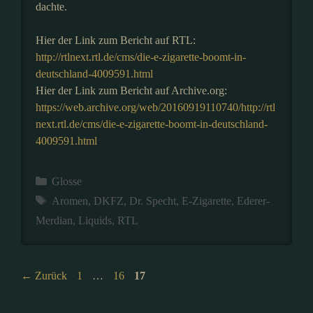
dachte.
Hier der Link zum Bericht auf RTL:
http://rtlnext.rtl.de/cms/die-e-zigarette-boomt-in-
deutschland-4009591.html
Hier der Link zum Bericht auf Archive.org:
https://web.archive.org/web/20160919110740/http://rtl
next.rtl.de/cms/die-e-zigarette-boomt-in-deutschland-
4009591.html
Kategorien
Glosse
Schlagwörter
Aromen
,
DKFZ
,
Dr. Specht
,
E-Zigarette
,
Ederer-
Merdian
,
Liquids
,
RTL
Seite
Seite
Seite
←
Zurück
1
…
16
17