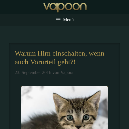
Zum
Inhalt
springen
Menü
Warum Hirn einschalten, wenn
auch Vorurteil geht?!
23. September 2016
von
Vapoon