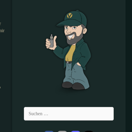
r
mir
o
Suchen
nach: