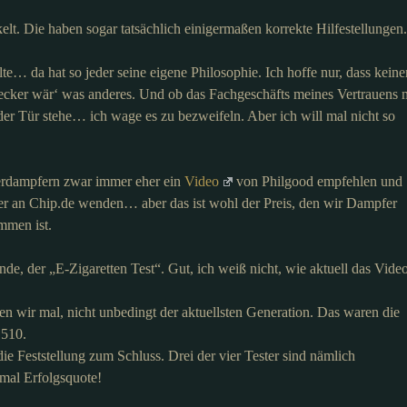
t. Die haben sogar tatsächlich einigermaßen korrekte Hilfestellungen.
e… da hat so jeder seine eigene Philosophie. Ich hoffe nur, dass keine
ecker wär‘ was anderes. Und ob das Fachgeschäfts meines Vertrauens 
er Tür stehe… ich wage es zu bezweifeln. Aber ich will mal nicht so
Verdampfern zwar immer eher ein
Video
von Philgood empfehlen und
r an Chip.de wenden… aber das ist wohl der Preis, den wir Dampfer
mmen ist.
nde, der „E-Zigaretten Test“. Gut, ich weiß nicht, wie aktuell das Vide
 wir mal, nicht unbedingt der aktuellsten Generation. Das waren die
 510.
 Feststellung zum Schluss. Drei der vier Tester sind nämlich
mal Erfolgsquote!