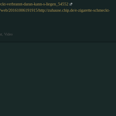
meckt-verbrannt-daran-kann-s-liegen_54552
g/web/20161006191915/http://zuhause.chip.de/e-zigarette-schmeckt-
st
,
Video