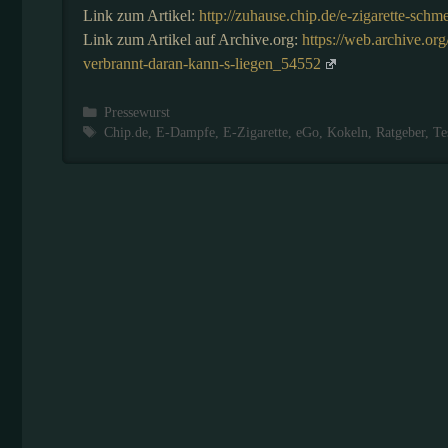
Link zum Artikel:
http://zuhause.chip.de/e-zigarette-sch
Link zum Artikel auf Archive.org:
https://web.archive.or
verbrannt-daran-kann-s-liegen_54552
Kategorien
Pressewurst
Schlagwörter
Chip.de
,
E-Dampfe
,
E-Zigarette
,
eGo
,
Kokeln
,
Ratgeber
,
Te