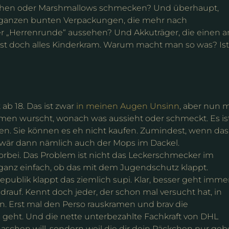
chen oder Marshmallows schmecken? Und überhaupt,
e ganzen bunten Verpackungen, die mehr nach
er „Herrenrunde“ aussehen? Und Akkuträger, die einen a
t doch alles Kinderkram. Warum macht man so was? Ist
ab 18. Das ist zwar
in meinen Augen Unsinn
, aber nun 
ommen wurscht, wonach was aussieht oder schmeckt. Es is
rden. Sie können es eh nicht kaufen. Zumindest, wenn das
 wär dann nämlich auch der Mops im Dackel.
orbei. Das Problem ist nicht das Leckerschmecker im
 ganz einfach, ob das mit dem Jugendschutz klappt.
publik klappt das ziemlich supi. Klar, besser geht immer
drauf. Kennt doch jeder, der schon mal versucht hat, in
. Erst mal den Perso rauskramen und brav die
 geht. Und die nette unterbezahlte Fachkraft von DHL
vernaschen will, sondern weil die dir dein Päckchen nur ge