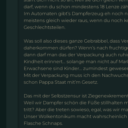
darf, wenn du schon mindestens 18 Lenze zähl
Im Automaten gibt’s Dampferzeug eh noch n
meistens gleich wieder raus, wenn du noch k
Geschlechtsteilen.
Was soll also dieses ganze Gebrabbel, dass 
daherkommen dürfen? Wenn’s nach fruchtige
dann darf man das der Verpackung auch ruhi
Kindheit erinnert… solange man nicht auf Mark
Erwachsene sind Kinder… zumindest gewese
Mit der Verpackung muss ich den Nachwuchs 
schon Pappa Staat mit’m Gesetz.
Das mit der Selbstzensur ist Ziegenexkrement
Weil wir Dampfer schön die Füße stillhalten 
tritt? Aber die treten sowieso, egal, was wir m
Unser Wolkentonikum macht wahrscheinlich w
Flasche Schnaps.