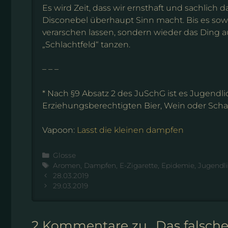
Es wird Zeit, dass wir ernsthaft und sachlic
Disconebel überhaupt Sinn macht. Bis es sowei
verarschen lassen, sondern wieder das Ding 
„Schlachtfeld“ tanzen.
– – –
* Nach §9 Absatz 2 des JuSchG ist es Jugendlich
Erziehungsberechtigten Bier, Wein oder Sc
Vapoon:
Lasst die kleinen dampfen
Kategorien
Glosse
Schlagwörter
Aromen
,
Dampfen
,
E-Zigarette
,
Epidemie
,
Jugendl
28.03.2019
29.03.2019
2 Kommentare zu „Das falsche