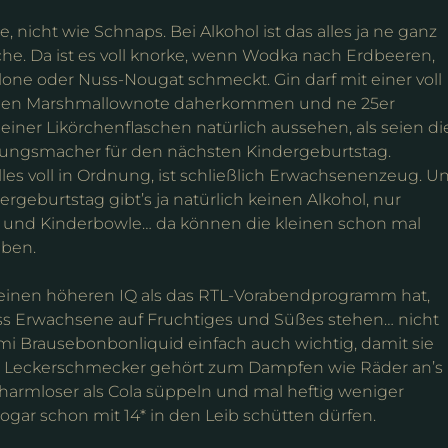
 nicht wie Schnaps. Bei Alkohol ist das alles ja ne ganz
he. Da ist es voll knorke, wenn Wodka nach Erdbeeren,
ne oder Nuss-Nougat schmeckt. Gin darf mit einer voll
en Marshmallownote daherkommen und ne 25er
einer Likörchenflaschen natürlich aussehen, als seien di
ungsmacher für den nächsten Kindergeburtstag.
lles voll in Ordnung, ist schließlich Erwachsenenzeug. U
rgeburtstag gibt’s ja natürlich keinen Alkohol, nur
 und Kinderbowle… da können die kleinen schon mal
üben.
 einen höheren IQ als das RTL-Vorabendprogramm hat,
ass Erwachsene auf Fruchtiges und Süßes stehen… nicht
ammi Brausebonbonliquid einfach auch wichtig, damit sie
en. Leckerschmecker gehört zum Dampfen wie Räder an’s
harmloser als Cola süppeln und mal heftig weniger
 sogar schon mit 14* in den Leib schütten dürfen.