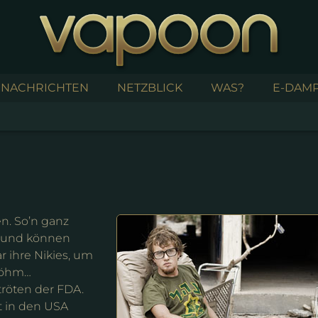
NACHRICHTEN
NETZBLICK
WAS?
E-DAMP
en. So’n ganz
ls und können
r ihre Nikies, um
… öhm…
röten der FDA.
t in den USA