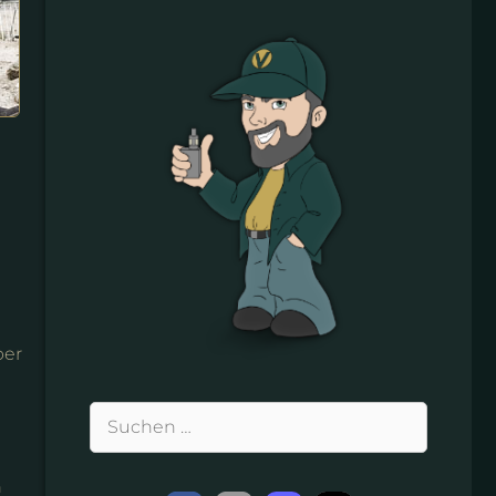
ber
Suchen
nach:
n