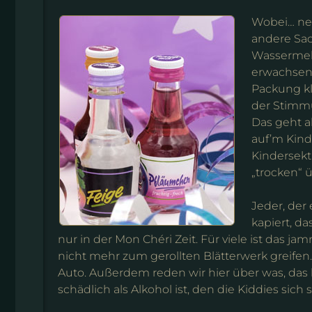
Wobei… nee,
andere Sac
Wassermelo
erwachsen
Packung kl
der Stimm
Das geht a
auf’m Kinde
Kindersekt
„trocken“ 
Jeder, der
kapiert, d
nur in der Mon Chéri Zeit. Für viele ist das j
nicht mehr zum gerollten Blätterwerk greif
Auto. Außerdem reden wir hier über was, das 
schädlich als Alkohol ist, den die Kiddies sich