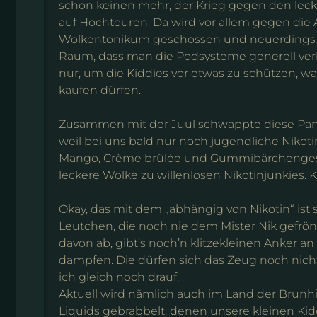
schon keinen mehr, der Krieg gegen den leck
auf Hochtouren. Da wird vor allem gegen di
Wolkentonikum geschossen und neuerdings 
Raum, dass man die Podsysteme generell verbi
nur, um die Kiddies vor etwas zu schützen, wa
kaufen dürfen.
Zusammen mit der Juul schwappte diese Panikw
weil bei uns bald nur noch jugendliche Nikot
Mango, Crème brûlée und Gummibärchengesc
leckere Wolke zu willenlosen Nikotinjunkies. K
Okay, das mit dem „abhängig von Nikotin“ ist 
Leutchen, die noch nie dem Mister Nik gefr
davon ab, gibt’s noch’n klitzekleinen Anker a
dampfen. Die dürfen sich das Zeug noch nich
ich gleich noch drauf.
Aktuell wird nämlich auch im Land der Brunhi
Liquids gebrabbelt, denen unsere kleinen Kiddi