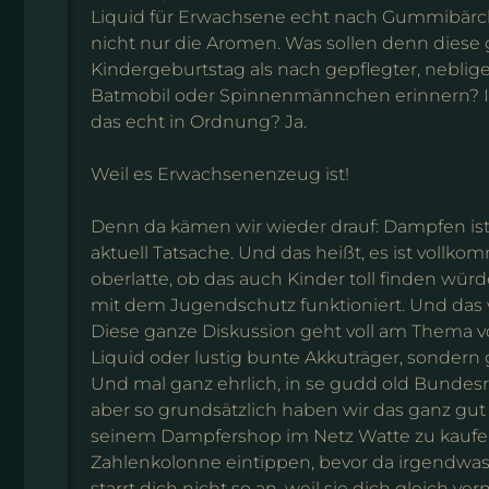
Liquid für Erwachsene echt nach Gummibär
nicht nur die Aromen. Was sollen denn dies
Kindergeburtstag als nach gepflegter, neblig
Batmobil oder Spinnenmännchen erinnern? Is
das echt in Ordnung? Ja.
Weil es Erwachsenenzeug ist!
Denn da kämen wir wieder drauf: Dampfen ist 
aktuell Tatsache. Und das heißt, es ist vollk
oberlatte, ob das auch Kinder toll finden wü
mit dem Jugendschutz funktioniert. Und das
Diese ganze Diskussion geht voll am Thema v
Liquid oder lustig bunte Akkuträger, sondern
Und mal ganz ehrlich, in se gudd old Bundesre
aber so grundsätzlich haben wir das ganz gut 
seinem Dampfershop im Netz Watte zu kaufen
Zahlenkolonne eintippen, bevor da irgendwas
starrt dich nicht so an, weil sie dich gleich 