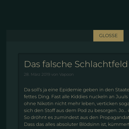
Zum
Inhalt
springen
GLOSSE
Das falsche Schlachtfeld
28. März 2019
von
Vapoon
Da soll’s ja eine Epidemie geben in den Staat
fettes Ding. Fast alle Kiddies nuckeln an Juu
ohne Nikotin nicht mehr leben, verticken soga
sich den Stoff aus dem Pod zu besorgen. Jo
So dröhnt es zumindest aus den Propagandat
Dass das alles absoluter Blödsinn ist, kümmer