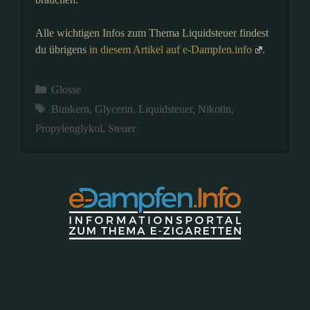
Alle wichtigen Infos zum Thema Liquidsteuer findest
du übrigens
in diesem Artikel auf e-Dampfen.info
.
Kategorien
Glosse
Schlagwörter
Bunkern
,
Glycerin
,
Liquidsteuer
,
Nikotin
,
Propylenglykol
,
Steuer