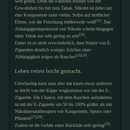
weit gehen. Denn die Faktoren reichen von der
Gewohnheit bis hin zum Tabak. Nikotin ist dabei nur
eine Komponente unter vielen. Selbst auf stofflicher
(23)
Ebene, wie die Forschung mittlerweile weiß
. Das
Abhängigkeitspotenzial von Nikotin scheint hingegen
(24)
ohne Tabak nur sehr gering zu sein
.
Daher ist es nicht verwunderlich, dass Nutzer von E-
Zigaretten deutlich weniger Zeichen einer
(25)(26)
Abhängigkeit zeigen als Raucher
.
Leben retten leicht gemacht.
Gleichzeitig kann man aber mit kaum etwas anderem
so leicht von der Kippe wegkommen wie mit der E-
Zigarette. Die Chance, mit dem Rauchen aufzuhören,
ist mit der E-Zigarette um 50 bis 100% größer als mit
Nikotinersatztherapien wie Kaugummis, Sprays oder
(27)(28)
Pflastern
.
(29)
Zudem ist die Gefahr eines Rückfalls sehr gering
.